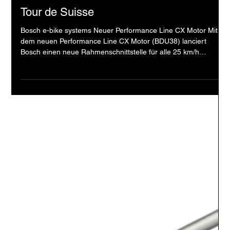
Velo Galerie
Bikes
Tour de Suisse
Bosch e-bike systems Neuer Performance Line CX Motor Mit
dem neuen Performance Line CX Motor (BDU38) lanciert
Bosch einen neue Rahmenschnittstelle für alle 25 km/h
Fahrzeuge. Die Drive Unit im Smarten System kommt in
angepasster Form, mit reduziertem Gewicht und gibt noch
weniger Geräusche nach aussen ab. Bosch liefert damit die
Basis für eine Reihe von Anpassungen in unserem E-Bike
Sortiment. >> mehr Infos neue Akkus Zugleich wurde auch die
Produktauswahl im Bereich Akkus um