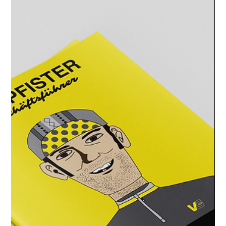
Nützliche GPS Links
Hier einige nützliche und hilfreiche GPS Links von uns
empfohlene Links: schweizmobil.ch outdooractive.com
connect.garmin.com wikiloc.com quaeldich.de bike-gps.com
climbbybike.com zum Konvertieren von Daten: gpsbabel.org