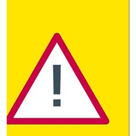
Verbesserung der Rohrprofile wird die Nachgiebigkeit erhöht.
Platz für Reifen mit bis zu 38 mm – ein völlig neues Level an
Komfort und Kontrolle. Sattelstütze mit integriertem Rücklicht
Ein Reparaturset ist im Unterrohr in der Nähe des Tretlagers
integriert. Der T25-Schlüssel befindet sich im Lenker, um ganz
einfach Einstellungen an Vorbau, Lenker, Sattelstütze, Sattel