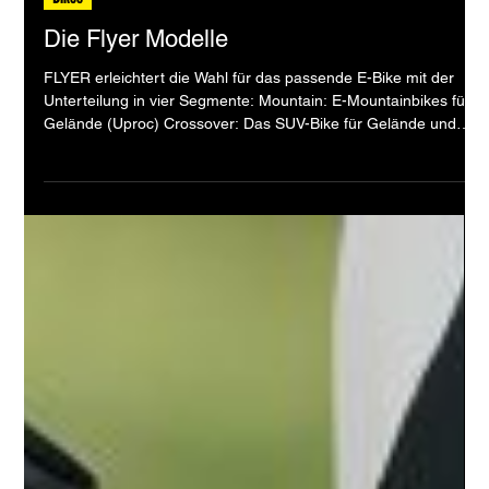
Bikes
Die Flyer Modelle
FLYER erleichtert die Wahl für das passende E-Bike mit der
Unterteilung in vier Segmente: Mountain: E-Mountainbikes fürs
Gelände (Uproc) Crossover: Das SUV-Bike für Gelände und
Strasse (Goroc) Urban: Stilvolle E-Bikes für den Alltag
(Upstreet) Tour: Das E-Bike für komfortable Ausfahrten
(Gotour) Welches ist für dich das Richtige? Wir beraten dich
gerne. Goroc TR:X Innovativer Abenteurer Ob auf mehrtätigen
Entdeckungsreisen an abgelegene Orte oder mitten im
Stadtverkehr