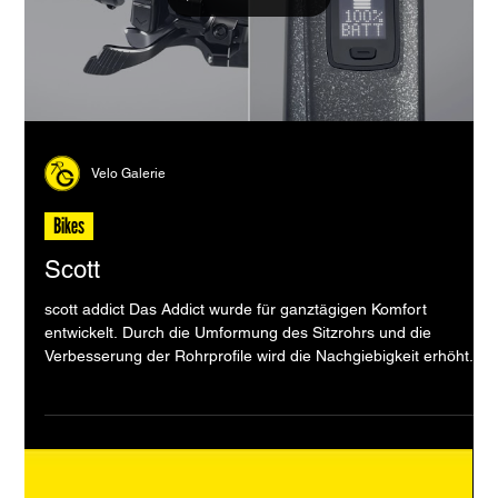
URS 01 ONE kommt mit einer Kombination aus der neuen
SRAM RED AXS-Gruppe, Powermeter und SRAM XX SL Eagle
Transmission. Ausgestattet mit ZIPP 101 XPLR Carbon-
Laufrädern mit 44 mm WTB Raddler-
Load video
Velo Galerie
Bikes
Scott
scott addict Das Addict wurde für ganztägigen Komfort
entwickelt. Durch die Umformung des Sitzrohrs und die