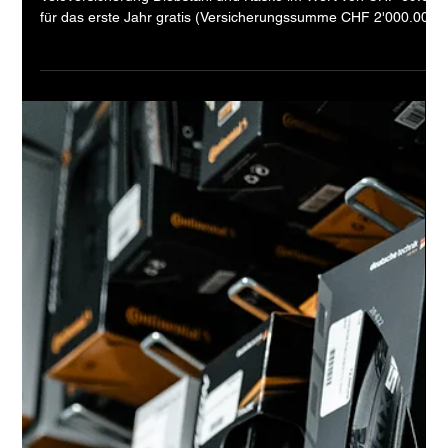
Velo Galerie
TCS Veloversicherung
Beim Kauf eines Neuvelo erhältst du von uns die TCS-
Veloversicherung Diebstahl und Kasko im Wert von CHF 69.00
für das erste Jahr gratis (Versicherungssumme CHF 2'000.00).
In der TCS Velo Versicherung ist all das gebündelt, was du dir
für dein Velo oder E-Bike wünschst, wenn es um den Schutz
deines Zweirads geht. Europaweiter Kaskoschutz Übernahme
der Reparaturkosten: Nach einem Unfall übernimmt der TCS
die Reparaturkosten deines beschädigten Velos oder E-Bikes